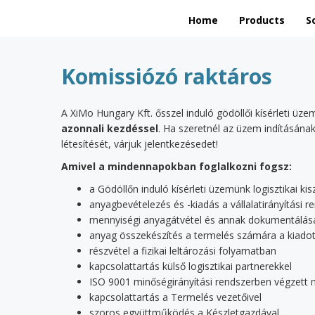
Home
Products
S
Komissiózó raktáros
A XiMo Hungary Kft. ősszel induló gödöllői kísérleti üz
azonnali kezdéssel
. Ha szeretnél az üzem indításána
létesítését, várjuk jelentkezésedet!
Amivel a mindennapokban foglalkozni fogsz:
a Gödöllőn induló kísérleti üzemünk logisztikai k
anyagbevételezés és -kiadás a vállalatirányítási 
mennyiségi anyagátvétel és annak dokumentálás
anyag összekészítés a termelés számára a kiadot
részvétel a fizikai leltározási folyamatban
kapcsolattartás külső logisztikai partnerekkel
ISO 9001 minőségirányítási rendszerben végzett
kapcsolattartás a Termelés vezetőivel
szoros együttműködés a Készletgazdával