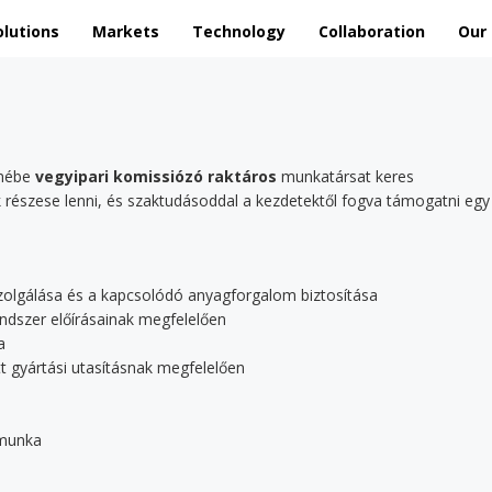
olutions
Markets
Technology
Collaboration
Our
emébe
vegyipari komissiózó raktáros
munkatársat keres
k részese lenni, és szaktudásoddal a kezdetektől fogva támogatni egy 
iszolgálása és a kapcsolódó anyagforgalom biztosítása
rendszer előírásainak megfelelően
a
t gyártási utasításnak megfelelően
 munka