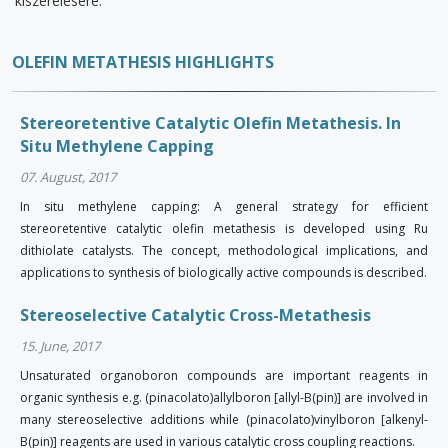
kiszerelésére.
OLEFIN METATHESIS HIGHLIGHTS
Stereoretentive Catalytic Olefin Metathesis. In
Situ Methylene Capping
07. August, 2017
In situ methylene capping: A general strategy for efficient
stereoretentive catalytic olefin metathesis is developed using Ru
dithiolate catalysts. The concept, methodological implications, and
applications to synthesis of biologically active compounds is described.
Stereoselective Catalytic Cross-Metathesis
15. June, 2017
Unsaturated organoboron compounds are important reagents in
organic synthesis e.g. (pinacolato)allylboron [allyl-B(pin)] are involved in
many stereoselective additions while (pinacolato)vinylboron [alkenyl-
B(pin)] reagents are used in various catalytic cross coupling reactions.