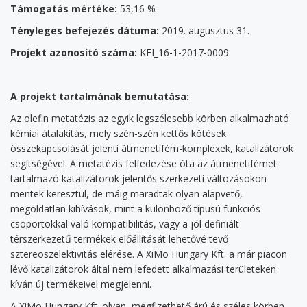
T
ámogatás mértéke:
53,16 %
T
ényleges befejezés dátuma:
2019. augusztus 31.
P
rojekt azonosító száma:
KFI_16-1-2017-0009
A
projekt tartalmának bemutatása:
Az olefin metatézis az egyik legszélesebb körben alkalmazható
kémiai átalakítás, mely szén-szén kettős kötések
összekapcsolását jelenti átmenetifém-komplexek, katalizátorok
segítségével. A metatézis felfedezése óta az átmenetifémet
tartalmazó katalizátorok jelentős szerkezeti változásokon
mentek keresztül, de máig maradtak olyan alapvető,
megoldatlan kihívások, mint a különböző típusú funkciós
csoportokkal való kompatibilitás, vagy a jól definiált
térszerkezetű termékek előállítását lehetővé tevő
sztereoszelektivitás elérése. A XiMo Hungary Kft. a már piacon
lévő katalizátorok által nem lefedett alkalmazási területeken
kíván új termékeivel megjelenni.
A XiMo Hungary Kft. olyan, megfizethető árú és széles körben