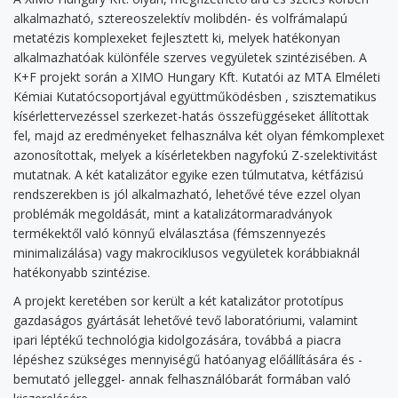
alkalmazható, sztereoszelektív molibdén- és volfrámalapú
metatézis komplexeket fejlesztett ki, melyek hatékonyan
alkalmazhatóak különféle szerves vegyületek szintézisében. A
K+F projekt során a XIMO Hungary Kft. Kutatói az MTA Elméleti
Kémiai Kutatócsoportjával együttműködésben , szisztematikus
kísérlettervezéssel szerkezet-hatás összefüggéseket állítottak
fel, majd az eredményeket felhasználva két olyan fémkomplexet
azonosítottak, melyek a kísérletekben nagyfokú Z-szelektivitást
mutatnak. A két katalizátor egyike ezen túlmutatva, kétfázisú
rendszerekben is jól alkalmazható, lehetővé téve ezzel olyan
problémák megoldását, mint a katalizátormaradványok
termékektől való könnyű elválasztása (fémszennyezés
minimalizálása) vagy makrociklusos vegyületek korábbiaknál
hatékonyabb szintézise.
A projekt keretében sor került a két katalizátor prototípus
gazdaságos gyártását lehetővé tevő laboratóriumi, valamint
ipari léptékű technológia kidolgozására, továbbá a piacra
lépéshez szükséges mennyiségű hatóanyag előállítására és -
bemutató jelleggel- annak felhasználóbarát formában való