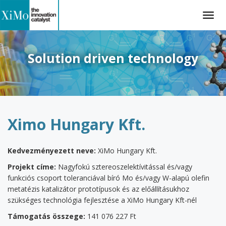
Togg
navig
Solution driven technology
Ximo Hungary Kft.
Kedvezményezett neve:
XiMo Hungary Kft.
P
rojekt címe:
Nagyfokú sztereoszelektívitással és/vagy
funkciós csoport toleranciával bíró Mo és/vagy W-alapú olefin
metatézis katalizátor prototípusok és az előállításukhoz
szükséges technológia fejlesztése a XiMo Hungary Kft-nél
T
ámogatás összege:
141 076 227 Ft